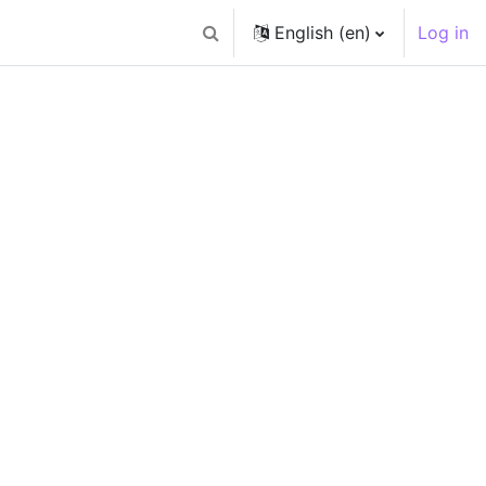
English ‎(en)‎
Log in
Toggle search input