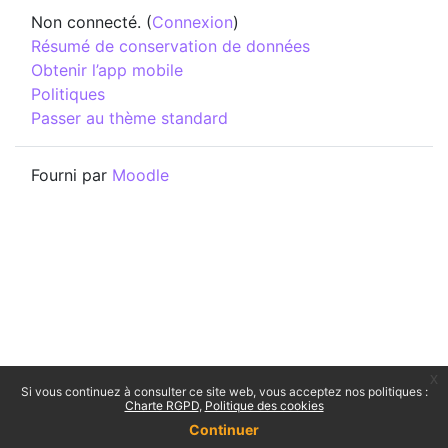
Non connecté. (
Connexion
)
Résumé de conservation de données
Obtenir l’app mobile
Politiques
Passer au thème standard
Fourni par
Moodle
x
Si vous continuez à consulter ce site web, vous acceptez nos politiques :
Charte RGPD
Politique des cookies
Continuer