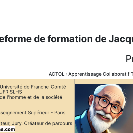
eforme de formation de Jacq
P
ACTOL : Apprentissage Collaboratif 
Enseignant honoraire Université de Franche-Comté
Besançon - France - UFR SLHS
Sciences du langage, de l'homme et de la société
Mission Numérique Enseignement Supérieur - Paris
Ancien Mentor, Evaluateur, Jury, Créateur de parcours
ms.com
chez