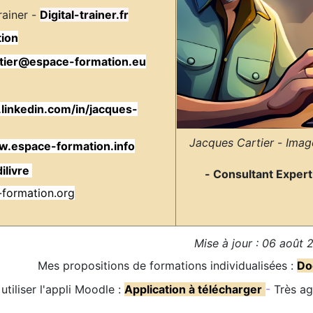
Digital-trainer.fr
Mentor chez Digital Trainer -
tion
rtier@espace-formation.eu
inkedin.com/in/jacques-
Profil LinkedIn :
Jacques Cartier
-
Image
.espace-formation.info
Mon ouvrage chez Edilivre
formation.org
Blogue :
Mise à jour : 06 août
Mes propositions de formations individualisées :
Do
utiliser l'appli Moodle :
Application à télécharger
-
Très ag