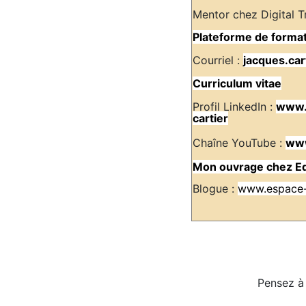
Plateforme de forma
Courriel :
jacques.ca
Curriculum
vitae
www.l
cartier
C
haîne YouTube :
www
www.espace-
Pensez à 